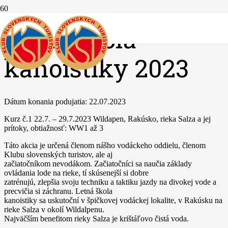
Letná škola
kanoistiky 2023
Dátum konania podujatia:
22.07.2023
Kurz č.1 22.7. – 29.7.2023 Wildapen, Rakúsko, rieka Salza a jej
prítoky, obtiažnosť: WW1 až 3
Táto akcia je určená členom nášho vodáckeho oddielu, členom
Klubu slovenských turistov, ale aj
začiatočníkom nevodákom. Začiatočníci sa naučia základy
ovládania lode na rieke, tí skúsenejší si dobre
zatrénujú, zlepšia svoju techniku a taktiku jazdy na divokej vode a
precvičia si záchranu. Letná škola
kanoistiky sa uskutoční v špičkovej vodáckej lokalite, v Rakúsku na
rieke Salza v okolí Wildalpenu.
Najväčším benefitom rieky Salza je krištáľovo čistá voda.