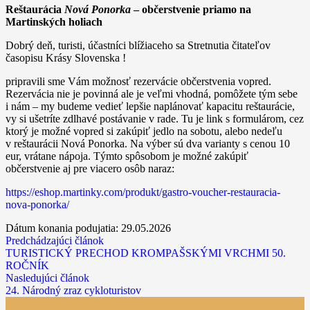
Reštaurácia
Nová Ponorka
– občerstvenie priamo na
Martinských holiach
Dobrý deň, turisti, účastníci blížiaceho sa Stretnutia čitateľov
časopisu Krásy Slovenska !
pripravili sme Vám možnosť rezervácie občerstvenia vopred.
Rezervácia nie je povinná ale je veľmi vhodná, pomôžete tým sebe
i nám – my budeme vedieť lepšie naplánovať kapacitu reštaurácie,
vy si ušetríte zdlhavé postávanie v rade. Tu je link s formulárom, cez
ktorý je možné vopred si zakúpiť jedlo na sobotu, alebo nedeľu
v reštaurácii Nová Ponorka. Na výber sú dva varianty s cenou 10
eur, vrátane nápoja. Týmto spôsobom je možné zakúpiť
občerstvenie aj pre viacero osôb naraz:
https://eshop.martinky.com/produkt/gastro-voucher-restauracia-
nova-ponorka/
Dátum konania podujatia:
29.05.2026
Predchádzajúci článok
TURISTICKÝ PRECHOD KROMPAŠSKÝMI VRCHMI 50.
ROČNÍK
Nasledujúci článok
24. Národný zraz cykloturistov