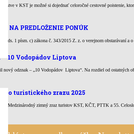
lenstve v KST je možné si dojednať celoročné cestovné poistenie, ktor
VA NA PREDLOŽENIE PONÚK
§ 8 ods. 1 písm. c) zákona č. 343/2015 Z. z. o verejnom obstarávaní 
k – 10 Vodopádov Liptova
l nový odznak – „10 Vodopádov Liptova“. Na rozdiel od ostatných ob
ho turistického zrazu 2025
l 12. Medzinárodný zimný zraz turistov KST, KČT, PTTK a 55. Celosl