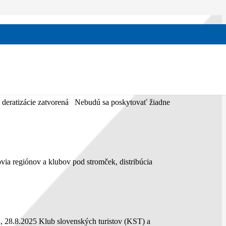
y sv. Cyrila a Metoda v Nitrianskom samosprávnom
 deratizácie zatvorená Nebudú sa poskytovať žiadne
ia regiónov a klubov pod stromček, distribúcia
, 28.8.2025 Klub slovenských turistov (KST) a