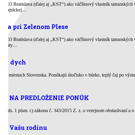
831 03 Bratislava (ďalej aj „KST“) ako väčšinový vlastník tatranských
m Zbojníckej…
ata pri Zelenom Plese
831 03 Bratislava (ďalej aj „KST“) ako väčšinový vlastník tatranských
om Chaty…
nový dych
ších miestach Slovenska. Ponúkajú útočisko v búrke, teplý čaj po výst
VA NA PREDLOŽENIE PONÚK
§ 8 ods. 1 písm. c) zákona č. 343/2015 Z. z. o verejnom obstarávaní 
pre Vašu rodinu