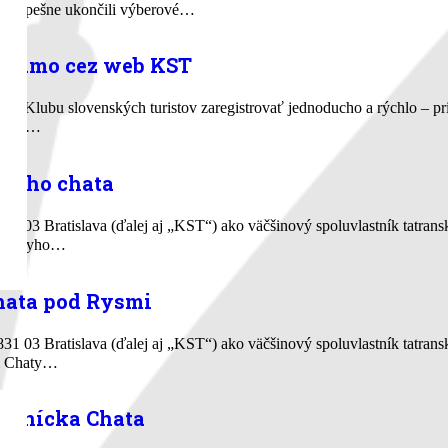
 úspešne ukončili výberové…
 priamo cez web KST
o Klubu slovenských turistov zaregistrovať jednoducho a rýchlo – pr
 údaje…
éryho chata
831 03 Bratislava (ďalej aj „KST“) ako väčšinový spoluvlastník tatra
om Téryho…
hata pod Rysmi
831 03 Bratislava (ďalej aj „KST“) ako väčšinový spoluvlastník tatra
om Chaty…
bojnícka Chata