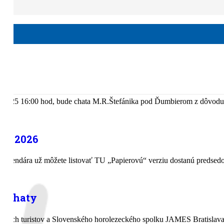
nančnú podporu vo výške 2000,- € na rozvoj Európskej kultúrnej cest
ka pod Ďumbierom (8.12.2025 – 12.12.2025)
2.2025 16:00 hod, bude chata M.R.Štefánika pod Ďumbierom z dôvodu
ST 2026
kalendára už môžete listovať TU „Papierovú“ verziu dostanú predsedov
é chaty
ských turistov a Slovenského horolezeckého spolku JAMES Bratislava