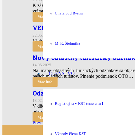
K základnému poisteniu, ktoré je zahrnuté vo Vašom č
vrátane liečebných nákladov až…
Chata pod Rysmi
Viac Info
VEREJNÉ OBSTARÁVANIE – VÝZ
22.05.2025
Klub slovenských turistov, ako obstrávateľ v zmysle 
M. R. Štefánika
Viac Info
Nový oblastný turistický odzna
14.05.2025
Na mape oblastných turistických odznakov sa objavi
ČLENSTVO
našich mladších turistov. Plnenie podmienok OTO…
Viac Info
Odznaky z medzinárodného zimné
13.02.2025
Registruj sa v KST teraz a tu ❗
V dňoch 31. 1. až 3. 2. 2025 sa na Donovaloch kona
odznaky zrazu…
Viac Info
Previous
1
2
3
4
Ďalej
Výhody člena KST