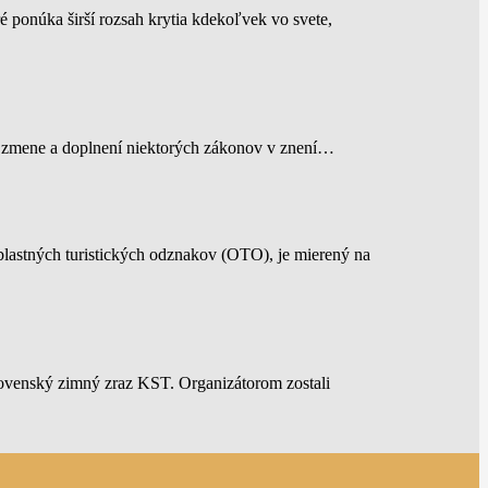
é ponúka širší rozsah krytia kdekoľvek vo svete,
a o zmene a doplnení niektorých zákonov v znení…
lastných turistických odznakov (OTO), je mierený na
ovenský zimný zraz KST. Organizátorom zostali