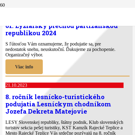
17.02.2024
61. Lyžiarsky prechod partizánskou
republikou 2024
S ľútosťou Vám oznamujeme, že podujatie sa, pre
nedostatok snehu, neuskutoční. Ďakujeme za pochopenie.
Organizačný výbor.
Viac info
21.10.2023
8. ročník lesnícko-turistického
podujatia Lesníckym chodníkom
Jozefa Dekreta Matejovie
LESY Slovenskej republiky, štátny podnik, Klub slovenských
turistov sekcia pešej turistiky, KST Kamzík Rajecké Teplice a
Mesto Rajecké Teplice Vás srdečne pozývajú na 8. ročník