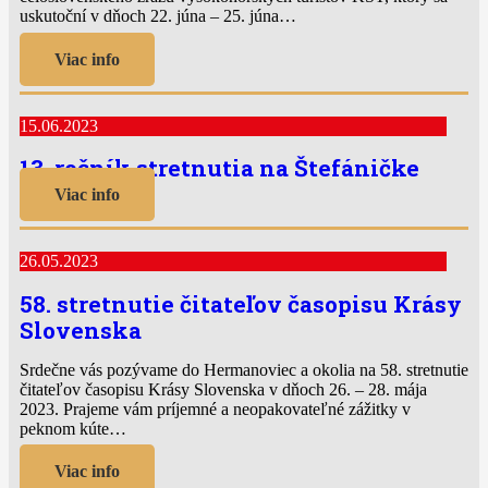
uskutoční v dňoch 22. júna – 25. júna…
Viac info
15.06.2023
13. ročník stretnutia na Štefáničke
Viac info
26.05.2023
58. stretnutie čitateľov časopisu Krásy
Slovenska
Srdečne vás pozývame do Hermanoviec a okolia na 58. stretnutie
čitateľov časopisu Krásy Slovenska v dňoch 26. – 28. mája
2023. Prajeme vám príjemné a neopakovateľné zážitky v
peknom kúte…
Viac info