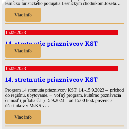
lesnícko-turistického podujatia Lesníckym chodníkom Jozefa…
Viac info
15.09.2023
14. stretnutie priaznivcov KST
Viac info
15.09.2023
14. stretnutie priaznivcov KST
Program 14.stretnutia priaznivcov KST: 14.-15.9.2023 – príchod
do regiónu, ubytovanie, – voľný program, kultúrno poznávacia
činnosť ( príloha č.1 ) 15.9.2023 – od 15:00 hod. prezencia
účastníkov v MsKS v…
Viac info