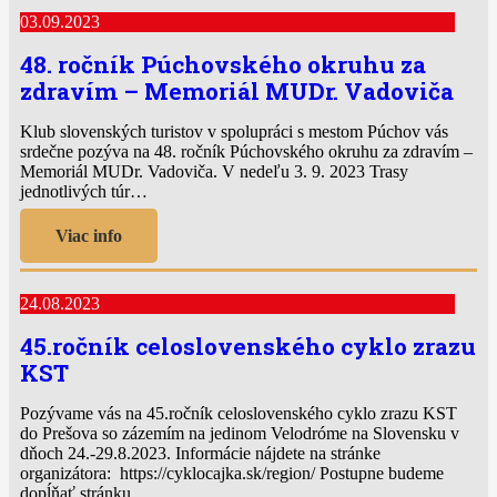
03.09.2023
48. ročník Púchovského okruhu za
zdravím – Memoriál MUDr. Vadoviča
Klub slovenských turistov v spolupráci s mestom Púchov vás
srdečne pozýva na 48. ročník Púchovského okruhu za zdravím –
Memoriál MUDr. Vadoviča. V nedeľu 3. 9. 2023 Trasy
jednotlivých túr…
Viac info
24.08.2023
45.ročník celoslovenského cyklo zrazu
KST
Pozývame vás na 45.ročník celoslovenského cyklo zrazu KST
do Prešova so zázemím na jedinom Velodróme na Slovensku v
dňoch 24.-29.8.2023. Informácie nájdete na stránke
organizátora: https://cyklocajka.sk/region/ Postupne budeme
dopĺňať stránku…