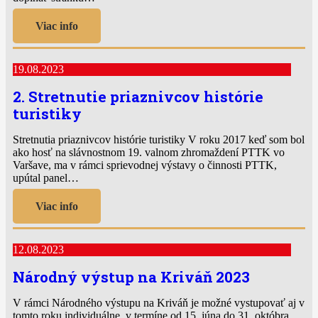
Viac info
19.08.2023
2. Stretnutie priaznivcov histórie
turistiky
Stretnutia priaznivcov histórie turistiky V roku 2017 keď som bol
ako hosť na slávnostnom 19. valnom zhromaždení PTTK vo
Varšave, ma v rámci sprievodnej výstavy o činnosti PTTK,
upútal panel…
Viac info
12.08.2023
Národný výstup na Kriváň 2023
V rámci Národného výstupu na Kriváň je možné vystupovať aj v
tomto roku individuálne, v termíne od 15. júna do 31. októbra