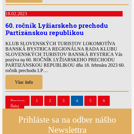
18.02.2023
60. ročník Lyžiarskeho prechodu
Partizánskou republikou
KLUB SLOVENSKÝCH TURISTOV LOKOMOTÍVA
BANSKÁ BYSTRICA REGIONÁLNA RADA KLUBU
SLOVENSKÝCH TURISTOV BANSKÁ BYSTRICA Vás
pozýva na 60. ROČNÍK LYŽIARSKEHO PRECHODU
PARTIZÁNSKOU REPUBLIKOU dňa 18. februára 2023 60.
ročník prechodu LP…
Viac info
Previous
1
2
3
4
5
6
Ďalej
Prihláste sa na odber nášho
Newslettra