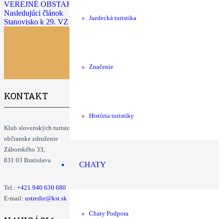
VEREJNÉ OBSTARÁVANIE KOMPONENTOV TURISTICKÉHO
Nasledujúci článok
Jazdecká turistika
Stanovisko k 29. VZ KST
Značenie
KONTAKT
História turistiky
Klub slovenských turistov
občianske združenie
Záborského 33,
831 03 Bratislava
CHATY
Tel.:
+421
940 630 680
E-mail:
ustredie@kst.sk
Chaty Podpora