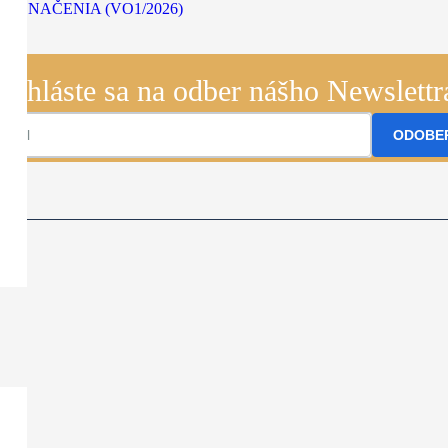
 ZNAČENIA (VO1/2026)
Prihláste sa na odber nášho Newslettr
ODOBE