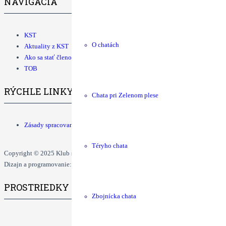
NAVIGÁCIA
KST
O chatách
Aktuality z KST
Ako sa stať členom KST
TOB
RÝCHLE LINKY
Chata pri Zelenom plese
Zásady spracovania osobných údajov
Téryho chata
Copyright © 2025 Klub slovenských turistov. Všetky práva vyhradené.
Dizajn a programovanie: Dušan Ďurčo, Tomáš Grman.
PROSTRIEDKY
Zbojnícka chata