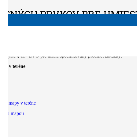
OSNÝCH PRVKOV PRE UMIES
. c) zákona č. 343/2015 Z. z. o verejnom obstarávaní a o zmene a dopl
 zmysle § 117 ZVO pre nižšie špecifikovaný predmet zákazky:
apy v teréne
ckej mapy v teréne
piacou mapou